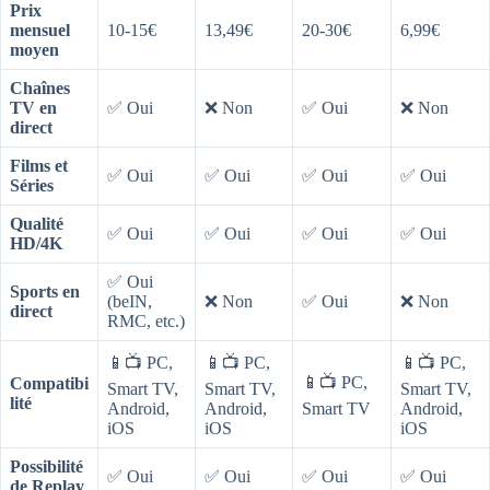
Prix
mensuel
10-15€
13,49€
20-30€
6,99€
moyen
Chaînes
TV en
✅ Oui
❌ Non
✅ Oui
❌ Non
direct
Films et
✅ Oui
✅ Oui
✅ Oui
✅ Oui
Séries
Qualité
✅ Oui
✅ Oui
✅ Oui
✅ Oui
HD/4K
✅ Oui
Sports en
(beIN,
❌ Non
✅ Oui
❌ Non
direct
RMC, etc.)
📱📺 PC,
📱📺 PC,
📱📺 PC,
📱📺 PC,
Compatibi
Smart TV,
Smart TV,
Smart TV,
lité
Android,
Android,
Smart TV
Android,
iOS
iOS
iOS
Possibilité
✅ Oui
✅ Oui
✅ Oui
✅ Oui
de Replay