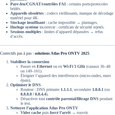
Pare-feu/CGNAT/contrôles FAI
: certains ports/protocoles
bridés.
Appareils obsolètes
: codecs vieillissants, manque de décodage
matériel pour 4K.
Stockage insuffisant
: cache impossible → plantages.
Horloge système
incorrecte : certificats de sécurité rejetés.
Sessions multiples
: limites d’appareil dépassées → refus
d’accès.
Correctifs pas à pas :
solutions Atlas Pro ONTV 2025
Stabiliser la connexion
Passer en
Ethernet
ou en
Wi-Fi 5 GHz
(canaux 36–48
ou 149–161).
Éloigner l’appareil des interférences (micro-ondes, murs
épais).
Optimiser le DNS
Routeur : DNS primaire
1.1.1.1
, secondaire
1.0.0.1
(ou
8.8.8.8 / 8.8.4.4
).
Désactiver tout
contrôle parental/filtrage DNS
pendant
le test.
Nettoyer l’application Atlas Pro ONTV
Vider cache
puis
forcé l’arrêt
→ rouvrir.