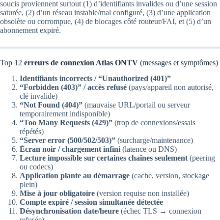
soucis proviennent surtout (1) d’identifiants invalides ou d’une session
saturée, (2) d’un réseau instable/mal configuré, (3) d’une application
obsolète ou corrompue, (4) de blocages côté routeur/FAI, et (5) d’un
abonnement expiré.
Top 12
erreurs de connexion Atlas ONTV
(messages et symptômes)
Identifiants incorrects / “Unauthorized (401)”
“Forbidden (403)” / accès refusé
(pays/appareil non autorisé,
clé invalide)
“Not Found (404)”
(mauvaise URL/portail ou serveur
temporairement indisponible)
“Too Many Requests (429)”
(trop de connexions/essais
répétés)
“Server error (500/502/503)”
(surcharge/maintenance)
Écran noir / chargement infini
(latence ou DNS)
Lecture impossible sur certaines chaînes seulement
(peering
ou codecs)
Application plante au démarrage
(cache, version, stockage
plein)
Mise à jour obligatoire
(version requise non installée)
Compte expiré / session simultanée détectée
Désynchronisation date/heure
(échec TLS → connexion
refusée)