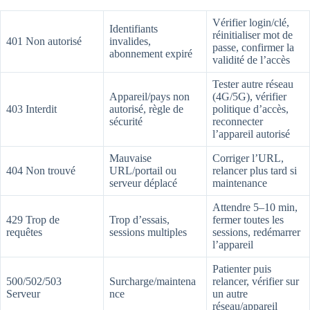
Vérifier login/clé,
Identifiants
réinitialiser mot de
401 Non autorisé
invalides,
passe, confirmer la
abonnement expiré
validité de l’accès
Tester autre réseau
Appareil/pays non
(4G/5G), vérifier
403 Interdit
autorisé, règle de
politique d’accès,
sécurité
reconnecter
l’appareil autorisé
Mauvaise
Corriger l’URL,
404 Non trouvé
URL/portail ou
relancer plus tard si
serveur déplacé
maintenance
Attendre 5–10 min,
429 Trop de
Trop d’essais,
fermer toutes les
requêtes
sessions multiples
sessions, redémarrer
l’appareil
Patienter puis
500/502/503
Surcharge/maintena
relancer, vérifier sur
Serveur
nce
un autre
réseau/appareil