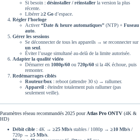
Si besoin :
désinstaller / réinstaller
la version la plus
récente.
Libérer
≥2 Go
d’espace.
Régler l’horloge
Activer
“Date & heure automatiques”
(NTP) +
Fuseau
auto
.
Gérer les sessions
Se déconnecter de tous les appareils → se reconnecter sur
un seul
.
Éviter l’usage simultané au-delà de la limite autorisée.
Adapter la qualité vidéo
Démarrer en
1080p/60
ou
720p/60
si la 4K échoue, puis
remonter.
Redémarrages ciblés
Routeur/box
: reboot (attendre 30 s) → rallumer.
Appareil
: éteindre totalement puis rallumer (pas
seulement veille).
Paramètres réseau recommandés 2025 pour
Atlas Pro ONTV
(4K &
HD)
Débit cible
: 4K →
≥25 Mb/s
stables / 1080p →
≥10 Mb/s
/
720p →
≥5 Mb/s
.