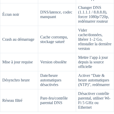
Changer DNS
DNS/latence, codec
(1.1.1.1 / 8.8.8.8),
Écran noir
manquant
forcer 1080p/720p,
redémarrer routeur
Vider
cache/données,
Cache corrompu,
Crash au démarrage
libérer 1–2 Go,
stockage saturé
réinstaller la dernière
version
Mettre l’app à jour
Mise à jour requise
Version obsolète
depuis la source
officielle
Date/heure
Activer “Date &
Désynchro heure
automatiques
heure automatiques
désactivées
(NTP)”, redémarrer
Désactiver contrôle
Pare-feu/contrôle
parental, utiliser Wi-
Réseau filtré
parental DNS
Fi 5 GHz ou
Ethernet