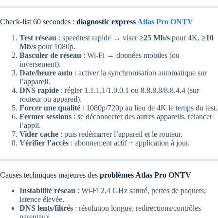
Check-list 60 secondes :
diagnostic express
Atlas Pro ONTV
Test réseau
: speedtest rapide → viser
≥25 Mb/s
pour 4K,
≥10
Mb/s
pour 1080p.
Basculer de réseau
: Wi-Fi → données mobiles (ou
inversement).
Date/heure auto
: activer la synchronisation automatique sur
l’appareil.
DNS rapide
: régler 1.1.1.1/1.0.0.1 ou 8.8.8.8/8.8.4.4 (sur
routeur ou appareil).
Forcer une qualité
: 1080p/720p au lieu de 4K le temps du test.
Fermer sessions
: se déconnecter des autres appareils, relancer
l’appli.
Vider cache
: puis redémarrer l’appareil et le routeur.
Vérifier l’accès
: abonnement actif + application à jour.
Causes techniques majeures des
problèmes Atlas Pro ONTV
Instabilité réseau
: Wi-Fi 2,4 GHz saturé, pertes de paquets,
latence élevée.
DNS lents/filtrés
: résolution longue, redirections/contrôles
parentaux.