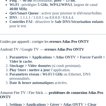
Ping
: <
40 ms
recommandé,
jitter
<
15 ms
.
Wi-Fi
: privilégier
5 GHz
,
WPA2/WPA3
, largeur de canal
40/80 MHz
.
QoS/Smart Queue
: activer pour prioriser le téléviseur/boîtier.
DNS
: 1.1.1.1 / 1.0.0.1 ou 8.8.8.8 / 8.8.4.4.
Contrôles FAI
: désactiver le
Safe DNS
/
Sécurisation enfants
pour le test.
Guides par appareil : corriger les
erreurs Atlas Pro ONTV
Android TV / Google TV —
erreurs Atlas Pro ONTV
Paramètres > Applications > Atlas ONTV > Forcer l’arrêt >
Vider le cache
.
Stockage > Vider données
(si crash persistant).
Play Store : mettre à jour
l’application.
Paramètres réseau : Wi-Fi 5 GHz
ou Ethernet, DNS
personnalisés.
Date & heure automatiques
activées.
Amazon Fire TV / Fire Stick —
problèmes de connexion Atlas Pro
ONTV
Settings > Applications > Gérer > Atlas ONTV > Clear